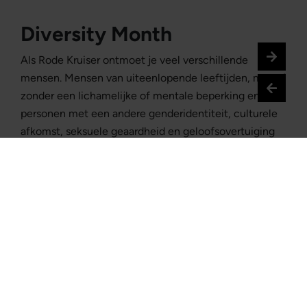
Diversity Month
Als Rode Kruiser ontmoet je veel verschillende
mensen. Mensen van uiteenlopende leeftijden, met of
zonder een lichamelijke of mentale beperking en
personen met een andere genderidentiteit, culturele
afkomst, seksuele geaardheid en geloofsovertuiging
dan jij. Om onze verschillen te zien, te herkennen en te
vieren, is het de hele maand oktober Diversity Month
bij het Rode Kruis. Tijdens deze maand zijn er
interessante activiteiten voor alle vrijwilligers en
beroepskrachten in de verschillende regio's. Check het
intranet
voor de complete agenda.