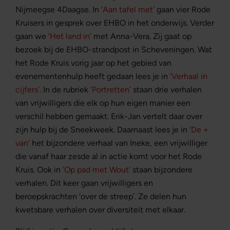
Nijmeegse 4Daagse. In
‘Aan tafel met’
gaan vier Rode
Kruisers in gesprek over EHBO in het onderwijs. Verder
gaan we
‘Het land in’
met Anna-Vera. Zij gaat op
bezoek bij de EHBO-strandpost in Scheveningen. Wat
het Rode Kruis vorig jaar op het gebied van
evenementenhulp heeft gedaan lees je in
‘Verhaal in
cijfers’
. In de rubriek
‘Portretten’
staan drie verhalen
van vrijwilligers die elk op hun eigen manier een
verschil hebben gemaakt. Erik-Jan vertelt daar over
zijn hulp bij de Sneekweek. Daarnaast lees je in
‘De +
van’
het bijzondere verhaal van Ineke, een vrijwilliger
die vanaf haar zesde al in actie komt voor het Rode
Kruis. Ook in
‘Op pad met Wout’
staan bijzondere
verhalen. Dit keer gaan vrijwilligers en
beroepskrachten ‘over de streep’. Ze delen hun
kwetsbare verhalen over diversiteit met elkaar.