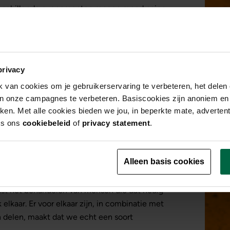
l verschillende evenementen mogen meedraaien.
iviteiten van de Technische Universiteit,
eid die je ontvangt van hulpvragers, maken het
nder. Soms komen mensen terug met een
ns te bedanken.
privacy
n carnaval kregen we een vrouw met
van cookies om je gebruikerservaring te verbeteren, het delen 
orden. Later kwam haar dochter ons een grote
van onze campagnes te verbeteren. Basiscookies zijn anoniem en
at het weer beter ging met haar moeder. Ze
rken. Met alle cookies bieden we jou, in beperkte mate, adverten
ede hulp. De dankbare momenten zijn voor mij
es ons
cookiebeleid
of
privacy statement
.
werk.
en. Soms vraagt iemand alleen om een pleister,
Alleen basis cookies
ie meer aandacht nodig heeft. In het laatste
ken wat er aan de hand is. Bij mij gaat dan al
aast het behandelen van mensen die dat nodig
 elkaar. Er voor elkaar zijn, in combinatie met
 delen, maakt dat we echt een soort