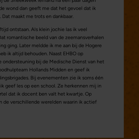
k bij de Sneekweek iemand na een paar dagen
lde wond dan geeft me dat het gevoel dat ik
. Dat maakt me trots en dankbaar.
tijd ontstaan. Als klein jochie las ik veel
Dat romantische beeld van de zeemansverhalen
ing ging. Later meldde ik me aan bij de Hogere
heb ik altijd behouden. Naast EHBO op
e ondersteuning bij de Medische Dienst van het
 noodhulpteam Hollands Midden en geef ik
ingsbrigades. Bij evenementen zie ik soms één
ik geef les op een school. Ze herkennen mij in
ertel dat ik docent ben valt het kwartje. Op
 de verschillende werelden waarin ik actief