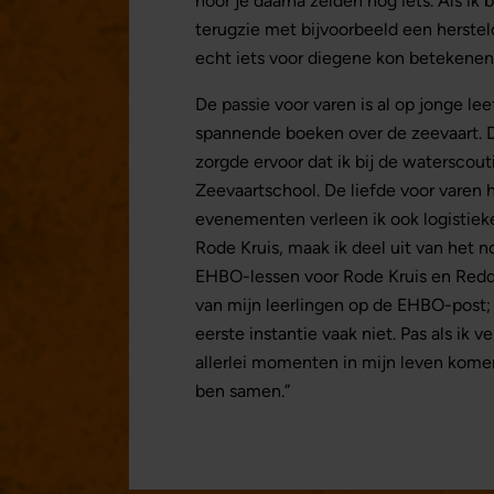
hoor je daarna zelden nog iets. Als i
terugzie met bijvoorbeeld een herste
echt iets voor diegene kon betekenen
De passie voor varen is al op jonge leef
spannende boeken over de zeevaart. 
zorgde ervoor dat ik bij de waterscout
Zeevaartschool. De liefde voor varen 
evenementen verleen ik ook logistiek
Rode Kruis, maak ik deel uit van het
EHBO-lessen voor Rode Kruis en Redd
van mijn leerlingen op de EHBO-post; 
eerste instantie vaak niet. Pas als ik v
allerlei momenten in mijn leven komen
ben samen.”