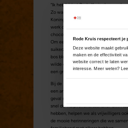
“Ik heb bij het Rode Kruis al op vee
Zo was ik onder meer aanwezig bij act
Koningsdag en carnaval. De dankbaarh
werk op evenementen voor mij bijzo
chocoladereep of een bloemetje om o
Rode Kruis respecteert je 
Om een voorbeeld te geven: afgelope
Deze website maakt gebruik 
suikerziekte langs die onwel was gew
maken en de effectiviteit 
bos bloemen brengen en vertelde ze d
website correct te laten we
wilde ons graag bedanken voor de go
interesse. Meer weten? Le
een grote drijfveer in het vrijwilligers
Bij de EHBO-post kom je van alles teg
een andere keer help je een persoon d
geval moet je doorvragen om te ontdek
snel de ‘hulpverlenersschakel’ om. N
hebben, helpen we als vrijwilligers ook
de mooie herinneringen die we samen