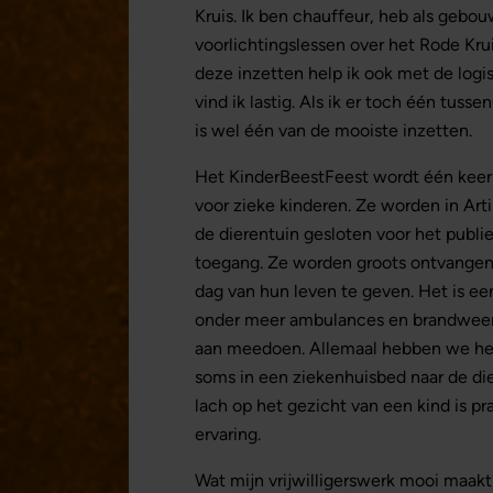
Kruis. Ik ben chauffeur, heb als gebo
voorlichtingslessen over het Rode Kru
deze inzetten help ik ook met de logis
vind ik lastig. Als ik er toch één tus
is wel één van de mooiste inzetten.
Het KinderBeestFeest wordt één keer p
voor zieke kinderen. Ze worden in Arti
de dierentuin gesloten voor het publ
toegang. Ze worden groots ontvangen.
dag van hun leven te geven. Het is ee
onder meer ambulances en brandweerwa
aan meedoen. Allemaal hebben we hetz
soms in een ziekenhuisbed naar de di
lach op het gezicht van een kind is pr
ervaring.
Wat mijn vrijwilligerswerk mooi maakt?