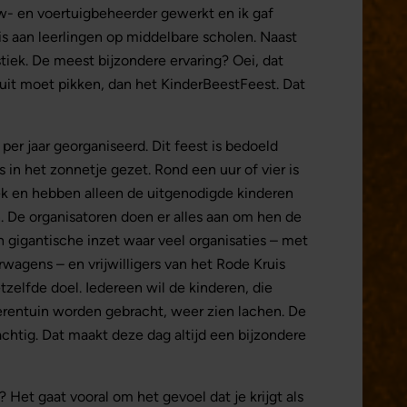
uw- en voertuigbeheerder gewerkt en ik gaf
is aan leerlingen op middelbare scholen. Naast
tiek. De meest bijzondere ervaring? Oei, dat
senuit moet pikken, dan het KinderBeestFeest. Dat
er jaar georganiseerd. Dit feest is bedoeld
s in het zonnetje gezet. Rond een uur of vier is
iek en hebben alleen de uitgenodigde kinderen
 De organisatoren doen er alles aan om hen de
n gigantische inzet waar veel organisaties – met
gens – en vrijwilligers van het Rode Kruis
elfde doel. Iedereen wil de kinderen, die
erentuin worden gebracht, weer zien lachen. De
achtig. Dat maakt deze dag altijd een bijzondere
 Het gaat vooral om het gevoel dat je krijgt als