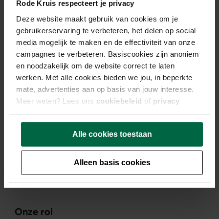
Sinds Katia in het land verblijft, is er veel veranderd. Er
Rode Kruis respecteert je privacy
ligt een basis, maar tegelijkertijd staat er ook nog een
Deze website maakt gebruik van cookies om je
hoop in de kinderschoenen. “Het positieve is dat er
gebruikerservaring te verbeteren, het delen op social
structuren zijn: ministeries, wegen en ook het Zuid-
media mogelijk te maken en de effectiviteit van onze
Soedanese Rode Kruis is sterk gegroeid. Maar er zijn
campagnes te verbeteren. Basiscookies zijn anoniem
helaas ook negatieve gebeurtenissen. Door politieke
en noodzakelijk om de website correct te laten
instabiliteit, economisch verval en conflicten is
werken. Met alle cookies bieden we jou, in beperkte
duurzame ontwikkeling extreem moeilijk. Veel
mate, advertenties aan op basis van jouw interesse.
Meer weten? Lees ons
cookiebeleid
of
privacy
mensen hebben geen vaste woonplek door geweld,
statement
.
overstromingen en droogte. We zijn een
samenwerking voor de lange termijn aangegaan met
Alle cookies toestaan
het Zuid-Soedanese Rode Kruis. Het is een meerjarig
partnerschap waarbij we de nationale vereniging
Alleen basis cookies
ondersteunen om hun doelen te bereiken. Zo kunnen
ze humanitaire acties met vertrouwen leiden.”
Onze rol