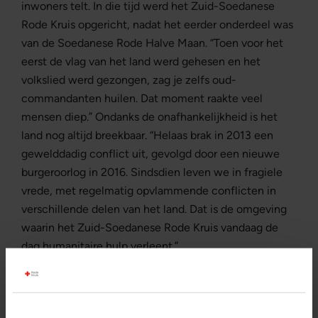
inwoners telt. In die tijd werd het Zuid-Soedanese
Rode Kruis opgericht, nadat het eerder onderdeel was
van de Soedanese Rode Halve Maan. “Toen voor het
eerst de vlag van het land werd gehesen en het
volkslied werd gezongen, zag je zelfs oud-
commandanten huilen. Dat moment raakte veel
mensen diep.” Ondanks de onafhankelijkheid is het
land nog altijd breekbaar. “Helaas brak in 2013 een
gewelddadig conflict uit, gevolgd door een nieuwe
burgeroorlog in 2016. Sindsdien leven we in fragiele
vrede, met regelmatig opvlammende conflicten in
verschillende delen van het land. Dat is de omgeving
waarin het Zuid-Soedanese Rode Kruis vandaag de
dag humanitaire hulp verleent.”
Tussen ontwikkeling en crisis