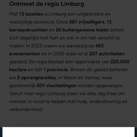
Ontmoet de regio Limburg
Met
13 locaties
is Limburg een uitgestrekte en
veelzijdige provincie. Onze
581 vrijwilligers
,
13
beroepskrachten
en
26 buitengewone leden
zetten
zich dagelijks met hart en ziel in om het verschil te
maken. In 2025 waren we aanwezig op
463
evenementen
en in 2026 staan er al
207 activiteiten
gepland. De regio beslaat een oppervlakte van
220.000
hectare
en telt
1 provincie
. Binnen dit gebied beheren
we
2 opvanglocaties
, in Weert en Venray, waar
gezamenlijk
601 vluchtelingen
worden opgevangen.
Vanuit heel regio Limburg staan we elke dag klaar om
mensen in nood te helpen met hulp, ondersteuning en
verbondenheid.