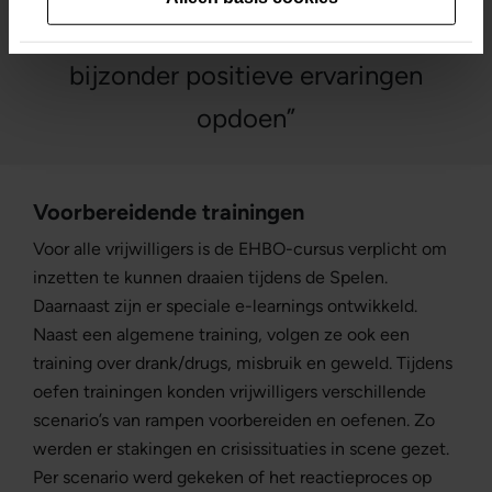
“We willen vooral dat vrijwilligers
bijzonder positieve ervaringen
opdoen”
Voorbereidende trainingen
Voor alle vrijwilligers is de EHBO-cursus verplicht om
inzetten te kunnen draaien tijdens de Spelen.
Daarnaast zijn er speciale e-learnings ontwikkeld.
Naast een algemene training, volgen ze ook een
training over drank/drugs, misbruik en geweld. Tijdens
oefen trainingen konden vrijwilligers verschillende
scenario’s van rampen voorbereiden en oefenen. Zo
werden er stakingen en crisissituaties in scene gezet.
Per scenario werd gekeken of het reactieproces op