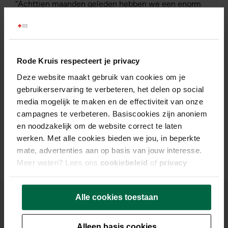
“Achttien maanden geleden hebben we een enorm
wervingscampagne voor nieuwe EHBO-vrijwilligers
gehouden. Zo hebben we voldoende gekwalificeerde
vrijwilligers voor de Spelen kunnen vinden. Sommige
vrijwilligers hebben hun eerste inzet tijdens het grote
Rode Kruis respecteert je privacy
sportevenement. We zullen hen koppelen aan een
Deze website maakt gebruik van cookies om je
buddy.” Johann: “We hopen dat de onderlinge band
gebruikerservaring te verbeteren, het delen op social
tussen vrijwilligers tijdens de Spelen versterkt.
media mogelijk te maken en de effectiviteit van onze
Daarnaast is het belangrijk dat alles goed voor hen
campagnes te verbeteren. Basiscookies zijn anoniem
geregeld is. Het is de bedoeling dat iedereen positieve
en noodzakelijk om de website correct te laten
ervaringen opdoet en na afloop terugkijkt op mooie
werken. Met alle cookies bieden we jou, in beperkte
inzetten.”
mate, advertenties aan op basis van jouw interesse.
Meer weten? Lees ons
cookiebeleid
of
privacy
statement
.
Alle cookies toestaan
Alleen basis cookies