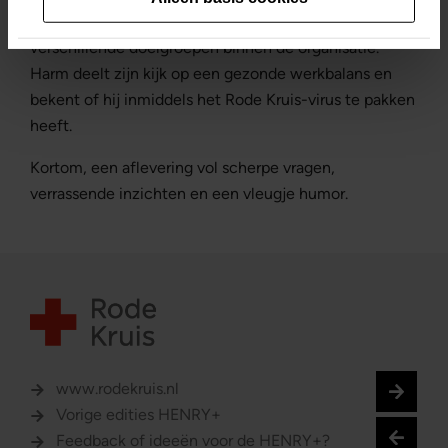
Vera in op de digitale toegankelijkheid voor de
verschillende doelgroepen binnen de organisatie.
Harm deelt zijn kijk op een gezonde werkbalans en
bekent of hij inmiddels het Rode Kruis-virus te pakken
heeft.
Kortom, een aflevering vol scherpe vragen,
verrassende inzichten en een vleugje humor.
www.rodekruis.nl
Vorige edities HENRY+
Feedback of ideeën voor de HENRY+?