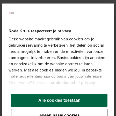
Scherpe vragen,
verrassende inzichten
Rode Kruis respecteert je privacy
Deze website maakt gebruik van cookies om je
In deze tweede aflevering van de serie
‘Hoe zit dit?’
gebruikerservaring te verbeteren, het delen op social
zijn mt-leden Harm Goossens, Anna-Vera van
media mogelijk te maken en de effectiviteit van onze
Tubergen, Suzanne Segaar en Jane Chin-A-Fo
campagnes te verbeteren. Basiscookies zijn anoniem
aanwezig. We komen er opnieuw achter wat hun
en noodzakelijk om de website correct te laten
werken. Met alle cookies bieden we jou, in beperkte
favoriete eten is en ze beantwoorden diverse vragen
mate, advertenties aan op basis van jouw interesse.
van Rode Kruisers.
Meer weten? Lees ons
cookiebeleid
of
privacy
Jane legt ons uit wat leidend is binnen onze
statement
.
organisatie: de hulpverlening of de financiën?
Alle cookies toestaan
Suzanne deelt de belangrijkste lessen uit de
coronaperiode en vertelt hoe paraat we zijn voor een
mogelijke toekomstige crisis. Daarnaast gaat Anna-
Alleen basis cookies