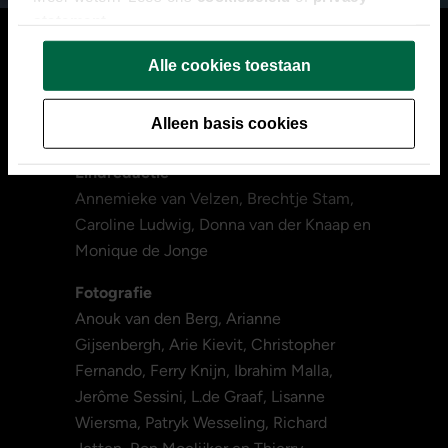
statement
.
Alle cookies toestaan
Hoofdredactie en coördinatie
Alleen basis cookies
Lisanne Wiersma
Eindredactie
Annemieke van Velzen, Brechtje Stam,
Caroline Ludwig, Donna van der Knaap en
Monique de Jonge
Fotografie
Anouk van den Berg, Arianne
Gijsenbergh, Arie Kievit, Christopher
Fernando, Ferry Knijn, Ibrahim Malla,
Jerôme Sessini, L.de Graaf, Lisanne
Wiersma, Patryk Wesseling, Richard