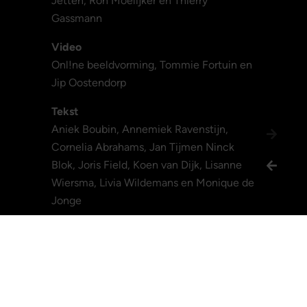
Jetten, Ron Moelijker en Thierry
Gassmann
Video
Onl!ne beeldvorming, Tommie Fortuin en
Jip Oostendorp
Tekst
Aniek Boubin, Annemiek Ravenstijn,
Cornelia Abrahams, Jan Tijmen Ninck
Blok, Joris Field, Koen van Dijk, Lisanne
Wiersma, Livia Wildemans en Monique de
Jonge
Vormgeving en techniek
Studio Menno van der Veen en Qabana