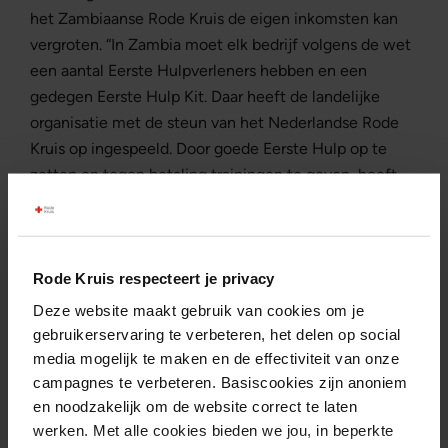
het Zambiaanse Rode Kruis de eigen inkomsten kan
vergroten. “In Zambia moet elk bedrijf volgens de wet
een aantal Eerste Hulpverleners hebben en een
gedegen Eerste Hulp Kit. Daar heeft de landelijke
organisatie met de steun van het Nederlandse Rode
Kruis op ingespeeld. Door goede Eerste Hulp op te
zetten en tegen betaling trainingen te geven, heeft
het Zambiaanse Rode Kruis een klantenkring
opgebouwd bij banken, fabrieken, supermarkten en
andere bedrijven. De Eerste Hulp-trainingen zijn een
bron van basisinkomsten. Na acht jaar externe
Rode Kruis respecteert je privacy
investering doet de organisatie dit nu geheel
Deze website maakt gebruik van cookies om je
zelfstandig. De opbrengst van de trainingen gebruikt
gebruikerservaring te verbeteren, het delen op social
het Zambiaanse Rode Kruis om de kernactiviteiten te
media mogelijk te maken en de effectiviteit van onze
financieren.”
campagnes te verbeteren. Basiscookies zijn anoniem
en noodzakelijk om de website correct te laten
werken. Met alle cookies bieden we jou, in beperkte