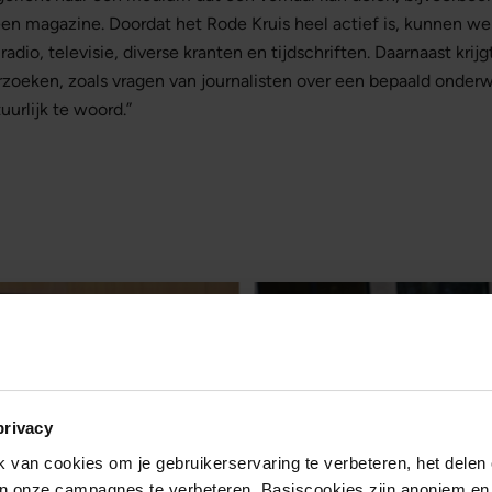
een magazine. Doordat het Rode Kruis heel actief is, kunnen we
adio, televisie, diverse kranten en tijdschriften. Daarnaast krij
zoeken, zoals vragen van journalisten over een bepaald onder
uurlijk te woord.”
privacy
van cookies om je gebruikerservaring te verbeteren, het delen 
van onze campagnes te verbeteren. Basiscookies zijn anoniem en