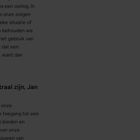
s een oorlog. In
we onze zorgen
eke situatie of
 en behouden we
het gebruik van
 dat een
n, want dan
raal zijn, Jan
r onze
e toegang tot een
n bieden en
over onze
trouwen van