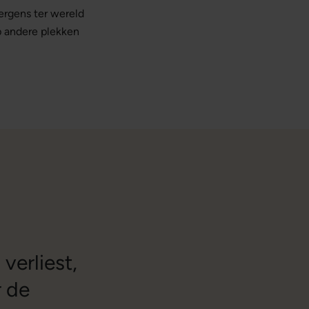
 ergens ter wereld
p andere plekken
verliest,
r de