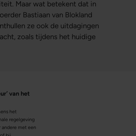
iteit. Maar wat betekent dat in
voerder Bastiaan van Blokland
 onthullen ze ook de uitdagingen
cht, zoals tijdens het huidige
eur’ van het
mens het
nale regelgeving
r andere met een
of bij