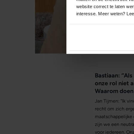
website correct te laten we
interesse. Meer weten? Le
Bastiaan: “Als
onze rol niet 
Waarom doen 
Jan Tijmen: “Ik vi
recht om zich erg
maatschappelijke 
zijn we een neutra
voor iedereen. Onz