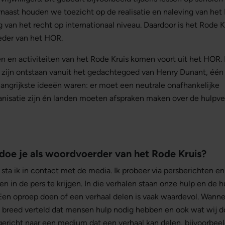
rnaast houden we toezicht op de realisatie en naleving van he
 van het recht op internationaal niveau. Daardoor is het Rode 
eder van het HOR.
en activiteiten van het Rode Kruis komen voort uit het HOR. 
ijn ontstaan vanuit het gedachtegoed van Henry Dunant, één
elangrijkste ideeën waren: er moet een neutrale onafhankelijke
anisatie zijn én landen moeten afspraken maken over de hulpve
 doe je als woordvoerder van het Rode Kruis?
sta ik in contact met de media. Ik probeer via persberichten 
len in de pers te krijgen. In die verhalen staan onze hulp en de
 Een oproep doen of een verhaal delen is vaak waardevol. Wann
breed verteld dat mensen hulp nodig hebben en ook wat wij d
richt naar een medium dat een verhaal kan delen, bijvoorbeel