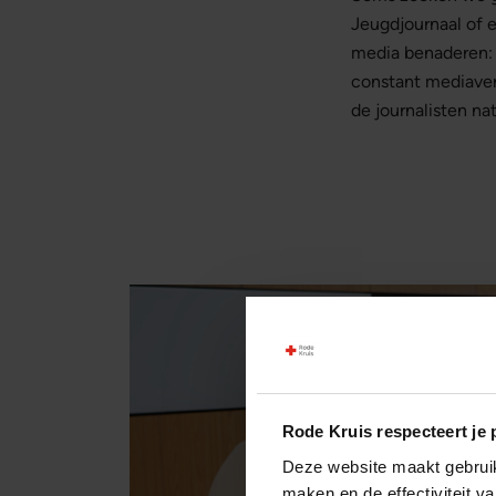
Jeugdjournaal of 
media benaderen: r
constant mediaver
de journalisten nat
Rode Kruis respecteert je 
Deze website maakt gebruik 
maken en de effectiviteit 