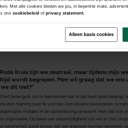
rken. Met alle cookies bieden we jou, in beperkte mate, adverten
es ons
cookiebeleid
of
privacy statement
.
Alleen basis cookies
 Rode Kruis zijn we neutraal, maar tijdens mijn w
altijd wordt begrepen. Men wil graag dat we ons 
we dit niet?”
nd het belangrijk om te benoemen dat ik dat heel goed begrijp. 
ens een mening over te vormen. Een situatie beoordelen is men
organisatie midden in de samenleving verwacht men dat ook sne
le organisatie. Op basis van onpartijdigheid zijn we er met onz
e neutraliteit zorgt ervoor dat we iedereen kunnen bereiken, o