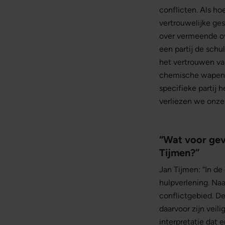
conflicten. Als ho
vertrouwelijke ges
over vermeende ove
een partij de sch
het vertrouwen va
chemische wapens 
specifieke partij 
verliezen we onze 
“Wat voor gevo
Tijmen?”
Jan Tijmen: “In d
hulpverlening. Na
conflictgebied. D
daarvoor zijn veil
interpretatie dat