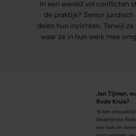
In een wereld vol conflicten s
de praktijk? Senior juridisc
delen hun inzichten. Terwijl ze
waar ze in hun werk mee omgaa
Jan Tijmen, wa
Rode Kruis?
“Ik ben inhoudeli
Nederlandse Rode 
een taak om kenni
mooi netwerk van v