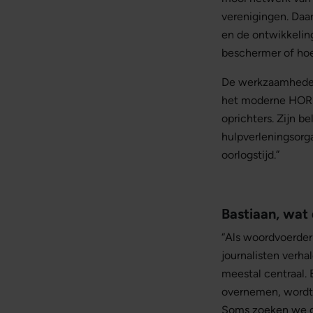
verenigingen. Daa
en de ontwikkeling
beschermer of ho
De werkzaamheden 
het moderne HOR z
oprichters. Zijn b
hulpverleningsorg
oorlogstijd.”
Bastiaan, wat
“Als woordvoerder 
journalisten verha
meestal centraal.
overnemen, wordt 
Soms zoeken we ge