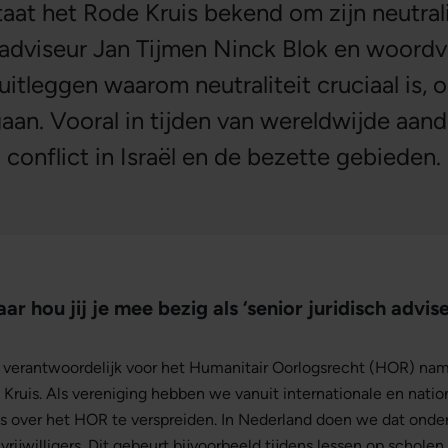
taat het Rode Kruis bekend om zijn neutral
h adviseur Jan Tijmen Ninck Blok en woord
 uitleggen waarom neutraliteit cruciaal is,
n. Vooral in tijden van wereldwijde aanda
conflict in Israël en de bezette gebieden.
ar hou jij je mee bezig als ‘senior juridisch advis
jk verantwoordelijk voor het Humanitair Oorlogsrecht (HOR) na
Kruis. Als vereniging hebben we vanuit internationale en natio
s over het HOR te verspreiden. In Nederland doen we dat onde
rijwilligers. Dit gebeurt bijvoorbeeld tijdens lessen op scholen 