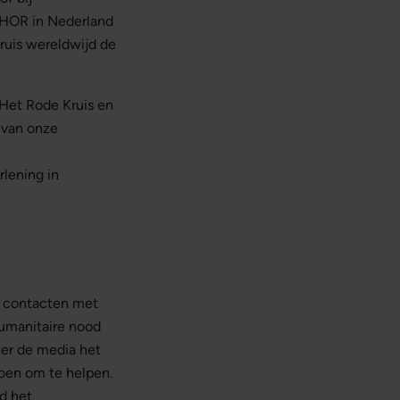
t HOR in Nederland
Kruis wereldwijd de
Het Rode Kruis en
 van onze
rlening in
en contacten met
 humanitaire nood
eer de media het
oen om te helpen.
d het