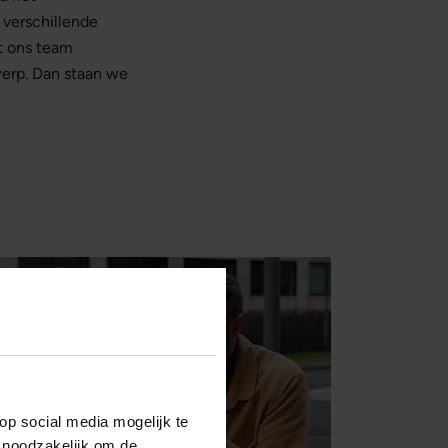
 verschillende
gt ons team
werp. Dan staan we
op social media mogelijk te
 noodzakelijk om de