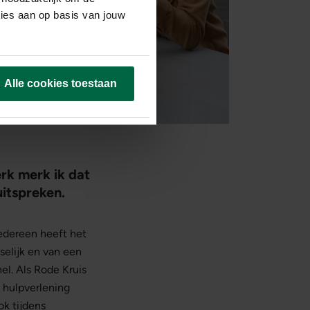
ties aan op basis van jouw
Alle cookies toestaan
erk merk ik dat
uitspreken.
Iedereen heeft het
selijk en van een
l. Als Rode Kruis
e hulpverlening
ok tijdens