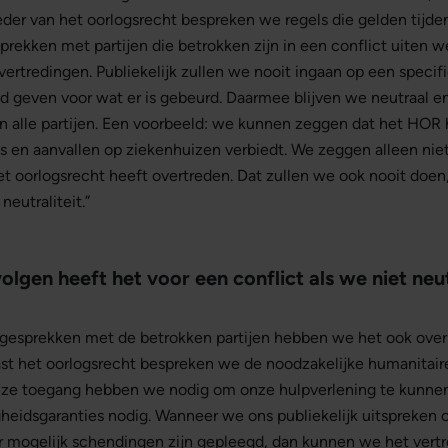
eder van het oorlogsrecht bespreken we regels die gelden tijden
prekken met partijen die betrokken zijn in een conflict uiten 
rtredingen. Publiekelijk zullen we nooit ingaan op een specifi
uld geven voor wat er is gebeurd. Daarmee blijven we neutraal
n alle partijen. Een voorbeeld: we kunnen zeggen dat het HOR 
en aanvallen op ziekenhuizen verbiedt. We zeggen alleen niet
het oorlogsrecht heeft overtreden. Dat zullen we ook nooit doe
neutraliteit.”
lgen heeft het voor een conflict als we niet neut
e gesprekken met de betrokken partijen hebben we het ook ove
ast het oorlogsrecht bespreken we de noodzakelijke humanitair
eze toegang hebben we nodig om onze hulpverlening te kunne
igheidsgaranties nodig. Wanneer we ons publiekelijk uitspreken 
 er mogelijk schendingen zijn gepleegd, dan kunnen we het ver