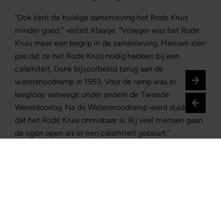
“Ook kent de huidige samenleving het Rode Kruis
minder goed,” vertelt Klaasje. “Vroeger was het Rode
Kruis meer een begrip in de samenleving. Mensen zien
pas dat ze het Rode Kruis nodig hebben bij een
calamiteit. Denk bijvoorbeeld terug aan de
watersnoodramp in 1953. Voor de ramp was er
leegloop vanwege onder andere de Tweede
Wereldoorlog. Na de Watersnoodramp werd duidelijk
dat het Rode Kruis onmisbaar is. Bij veel mensen gaan
de ogen open als er een calamiteit gebeurt.”
Koffertje altijd klaar
Een dierbare herinnering van Klaasje is de driedaagse
reis met het Rode Kruis naar Joegoslavië. “Daar
hebben we vijfhonderd mensen in het oorlogsgebied